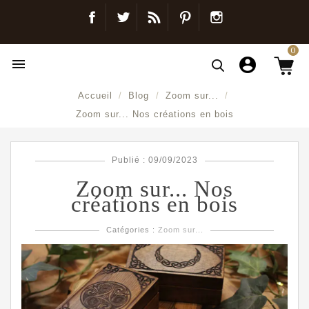
Facebook
Twitter
Blog
Pinterest
Instagram
0

Accueil
Blog
Zoom sur...
Zoom sur... Nos créations en bois
Publié : 09/09/2023
Zoom sur... Nos
créations en bois
Catégories :
Zoom sur...