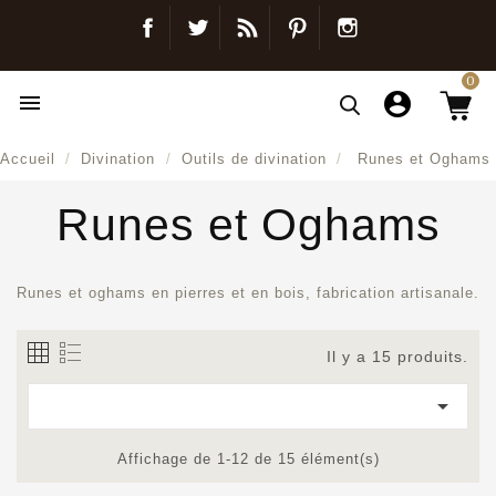
Facebook
Twitter
Blog
Pinterest
Instagram
0

Accueil
Divination
Outils de divination
Runes et Oghams
Runes et Oghams
Runes et oghams en pierres et en bois, fabrication artisanale.
Il y a 15 produits.

Affichage de 1-12 de 15 élément(s)