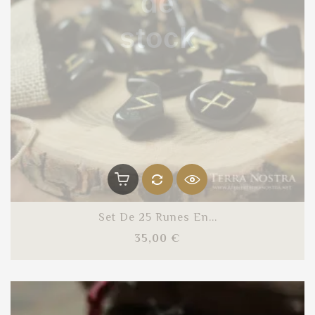
de
stock
Set De 25 Runes En...
Prix
35,00 €