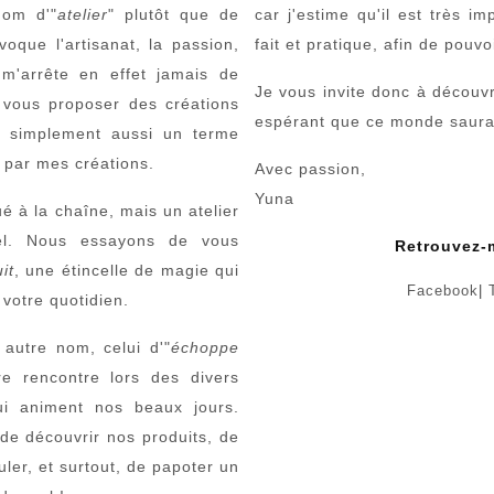
nom d'"
atelier
" plutôt que de
car j'estime qu'il est très i
oque l'artisanat, la passion,
fait et pratique, afin de pouv
 m'arrête en effet jamais de
Je vous invite donc à découvr
e vous proposer des créations
espérant que ce monde saura 
ut simplement aussi un terme
 par mes créations.
Avec passion,
Yuna
ué à la chaîne, mais un atelier
nel. Nous essayons de vous
Retrouvez-
it
, une étincelle de magie qui
Facebook
|
 votre quotidien.
autre nom, celui d'"
échoppe
e rencontre lors des divers
qui animent nos beaux jours.
de découvrir nos produits, de
uler, et surtout, de papoter un