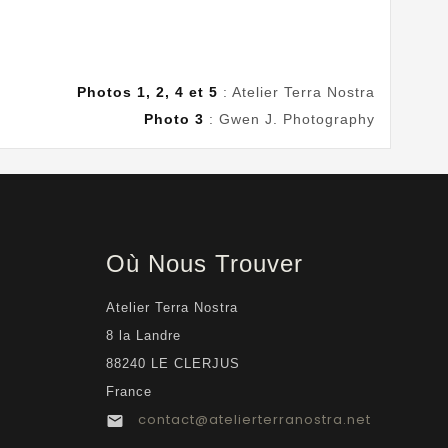
Photos 1, 2, 4 et 5
: Atelier Terra Nostra
Photo 3
:
Gwen J. Photography
Où Nous Trouver
Atelier Terra Nostra
8 la Landre
88240 LE CLERJUS
France
contact@atelierterranostra.net
