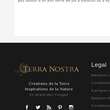
peu autour d'un bon verre de jus d'hibiscus ou d'h
Legal
Mentions 
Conditions
Créations de la Terre
Inspirations de la Nature
A propos 
En direct des Vosges
Respect d
Facebook
Twitter
Rss
Pinterest
Instagram
Condition