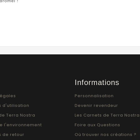
ydromel !
Informations
légales
Personnalisation
 d'utilisation
Devenir revendeur
de Terra Nostra
Les Carnets de Terra Nostra
e l'environnement
Foire aux Questions
s de retour
Où trouver nos créations ?