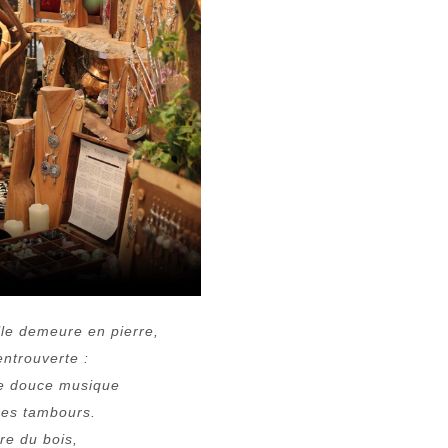
lle demeure en pierre,
entrouverte :
 une douce musique
 des tambours.
ure du bois,