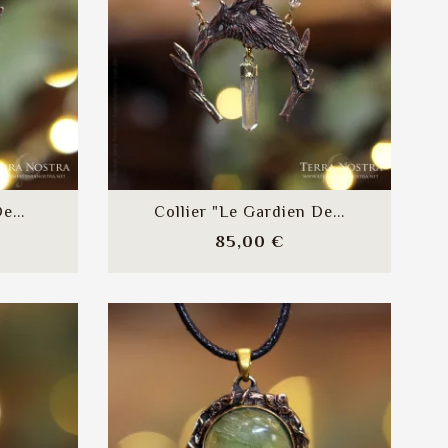
e...
Collier "Le Gardien De...
x
Prix
85,00 €