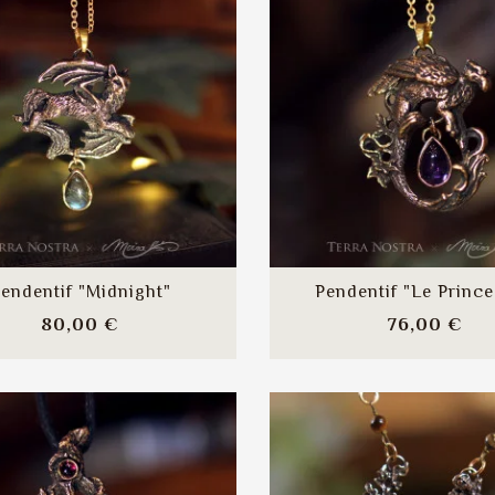
Prix
0 €
Pendentif "Odonata Nila"
e "Mori" — Améthyste
Petit Format — Calcédoine
e 55
Bleue
Prix
0 €
Prix
45,00 €
Pendentif "Odonata Nila"
Petit Format — Agate
Mousse
Prix
45,00 €
endentif "Midnight"
Pendentif "Le Prince 
Prix
Pri
80,00 €
76,00 €