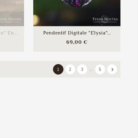
o" En...
Pendentif Digitale "Elysia"...
ix
Prix
69,00 €

…
1
2
3
5