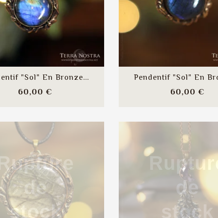
entif "Sol" En Bronze...
Pendentif "Sol" En Br
Prix
Pri
60,00 €
60,00 €
Rupture
Ruptur
de
de
stock
stock