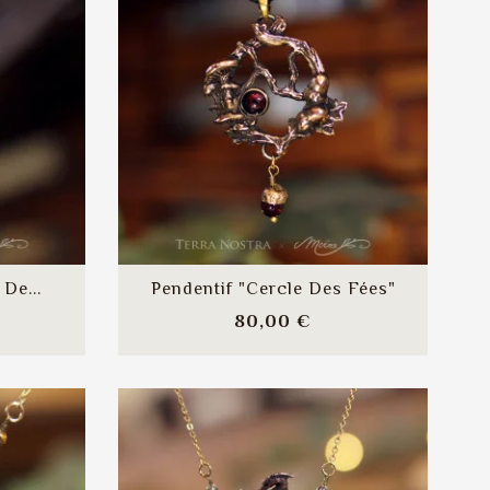
Prix
45,00 €
Pic À Cheveux "Alicia"
Prix
47,00 €
Bague "Mori" — Grenat
Taille 54
Prix
58,00 €
De...
Pendentif "Cercle Des Fées"
x
Prix
80,00 €