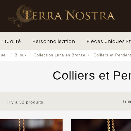
iritualité
Personnalisation
Pièces Uniques Et
ueil
Bijoux
Collection Luna en Bronze
Colliers et Pendent
Colliers et Pe
Trie
Il y a 52 produits.
e "Mori" —
Druse De Célestite - 525g
adorite Blanche Taille
Prix
60,00 €