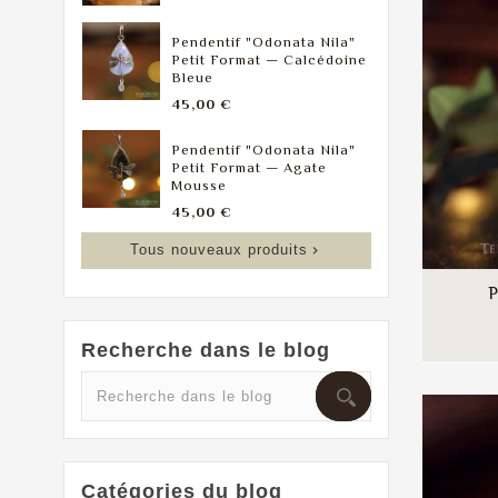
Prix
45,00 €
58,0
ata Nila"
Pic À Cheveux "Alicia"
Bagu
Calcédoine
Taill
Prix
47,00 €
58,0
ata Nila"
Bague "Mori" — Grenat
Agate
Taille 54
Prix
58,00 €
Tous nouveaux produits

P
Recherche dans le blog
Catégories du blog