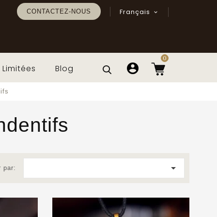
Français
CONTACTEZ-NOUS

0
 Limitées
Blog
ifs
ndentifs

r par:
Pendentif "Odonata Nila"
Petit Format —
Labradorite