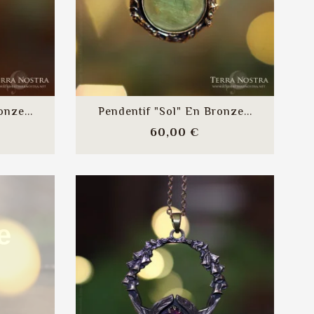
onze...
Pendentif "Sol" En Bronze...
x
Prix
60,00 €
e