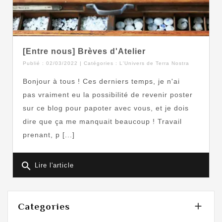
[Entre nous] Brèves d'Atelier
Publié : 02/03/2022 | Catégories :
L'Univers de Terra Nostra
Bonjour à tous ! Ces derniers temps, je n'ai
pas vraiment eu la possibilité de revenir poster
sur ce blog pour papoter avec vous, et je dois
dire que ça me manquait beaucoup ! Travail
prenant, p [...]
search
Lire l'article

Categories