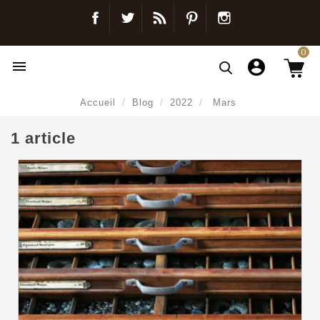
Facebook
Twitter
Blog
Pinterest
Instagram
0

Accueil
Blog
2022
Mars
1 article