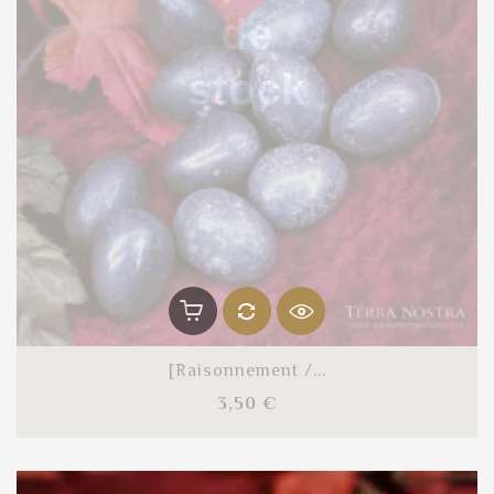
de
stock
[Raisonnement /...
Prix
3,50 €