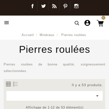
Facebook
Twitter
Blog
Pinterest
Instagram
0

Accueil
Minéraux
Pierres roulées
Pierres roulées
Pierres roulées de bonne qualité, soigneusement
sélectionnées.
Il y a 53 produits.

Affichage de 1-12 de 53 élément(s)