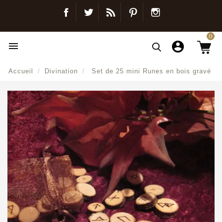
Facebook
Twitter
Blog
Pinterest
Instagram
0

Accueil
Divination
Set de 25 mini Runes en bois gravé