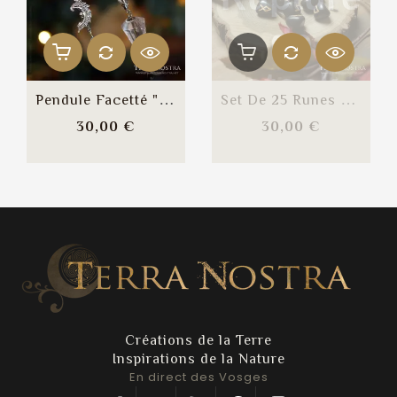
de
stock
Pendule Facetté "Esprit...
Set De 25 Runes En...
Prix
Prix
30,00 €
30,00 €
Créations de la Terre
Inspirations de la Nature
En direct des Vosges