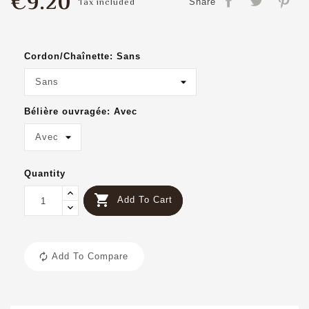
€9.20
Tax included
Share
Cordon/Chaînette: Sans
Bélière ouvragée: Avec
Quantity

Add To Cart
Add To Compare