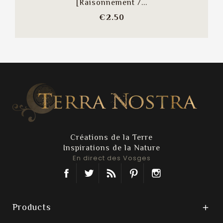
[Raisonnement /...
Price
€2.50
Créations de la Terre
Inspirations de la Nature
En direct des Vosges
Facebook
Twitter
Rss
Pinterest
Instagram
Products
