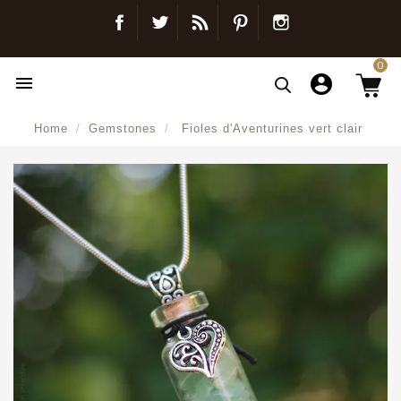
Facebook
Twitter
Blog
Pinterest
Instagram
0

Home
Gemstones
Fioles d'Aventurines vert clair