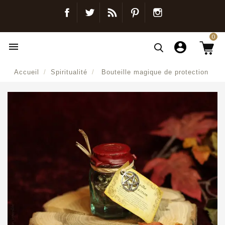
Facebook
Twitter
Blog
Pinterest
Instagram
0

Accueil
Spiritualité
Bouteille magique de protection