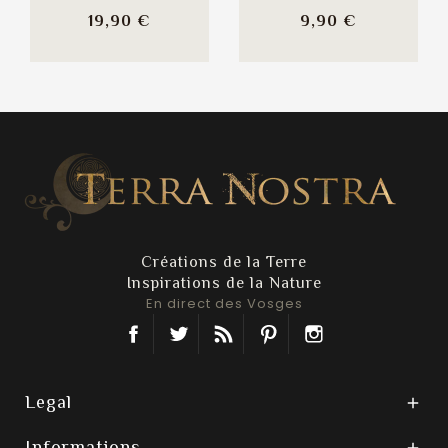
Prix
Prix
19,90 €
9,90 €
Créations de la Terre
Inspirations de la Nature
En direct des Vosges
Facebook
Twitter
Rss
Pinterest
Instagram
Legal

Informations
