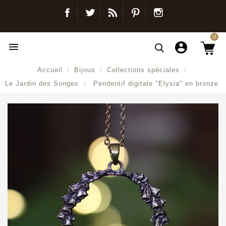
Facebook
Twitter
Blog
Pinterest
Instagram
0

Accueil
Bijoux
Collections spéciales
Le Jardin des Songes
Pendentif digitale "Elysia" en bronze