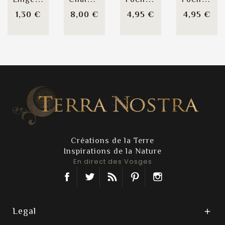
Prix
Prix
Prix
Pri
1,30 €
8,00 €
4,95 €
4,95 €
Créations de la Terre
Inspirations de la Nature
En direct des Vosges
Facebook
Twitter
Rss
Pinterest
Instagram
Legal
