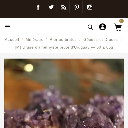
Facebook
Twitter
Blog
Pinterest
Instagram
0

Accueil
Minéraux
Pierres brutes
Géodes et Druses
[M] Druse d'améthyste brute d'Uruguay — 60 à 85g