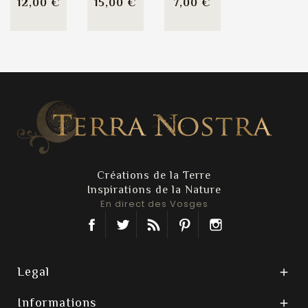
Prix
Prix
Prix
12,00 €
15,00 €
7,00 €
Créations de la Terre
Inspirations de la Nature
En direct des Vosges
Facebook
Twitter
Rss
Pinterest
Instagram
Legal

Informations
