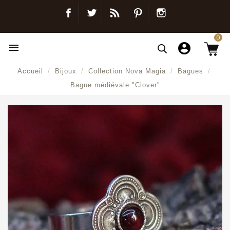
Facebook
Twitter
Blog
Pinterest
Instagram
0

Accueil
Bijoux
Collection Nova Magia
Bagues
Bague médiévale "Clover"