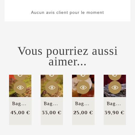
Aucun avis client pour le moment
Vous pourriez aussi
aimer...
Bague Elfique "Iluisà"
Bague "Erienda"
Bague Elfique / Art Nouveau...
Bague Florale "Sierra"
Prix
Prix
Prix
Prix
45,00 €
33,00 €
25,00 €
39,90 €