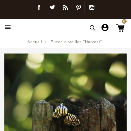
Facebook
Twitter
Blog
Pinterest
Instagram
0

Accueil
Puces d'oreilles "Harvest"